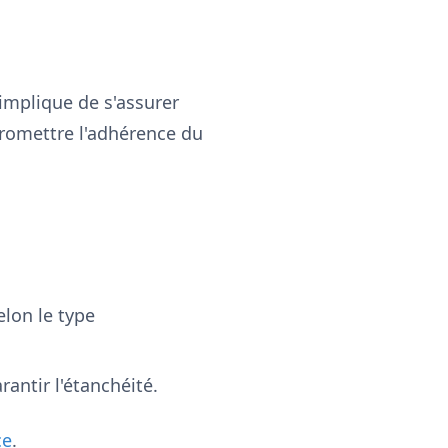
 implique de s'assurer
promettre l'adhérence du
elon le type
rantir l'étanchéité.
ce
.