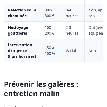
Réfection solin
300-
3-4
Non, appe
cheminée
800 €
heures
pro
Nettoyage
100-
2-3
Oui (avec
gouttières
200 €
heures
équipeme
Intervention
+50 à
d'urgence
Variable
Non
100 %
(hors horaires)
Prévenir les galères :
entretien malin